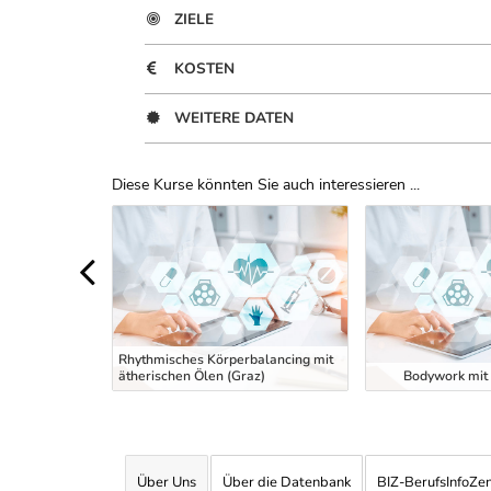
ZIELE
KOSTEN
WEITERE DATEN
Diese Kurse könnten Sie auch interessieren ...
Uber Weiterbildungsvorschläge
Rhythmisches Körperbalancing mit
retching Kurs
ätherischen Ölen (Graz)
Bodywork mit 
Über Uns
Über die Datenbank
BIZ-BerufsInfoZe