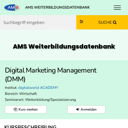
Toggl
AMS WEITERBILDUNGSDATENBANK
Zum Inhalt springen
Zum Navmenü springen
Zur Suche springen
Zur Footer springen
SUCHE
AMS Weiterbildungs­datenbank
Digital Marketing Management
(DMM)
Institut:
digitalworld ACADEMY
Bereich:
Wirtschaft
Seminarart: Weiterbildung/Spezialisierung
Kurs merken
Anmelden
KURSBESCHREIBUNG