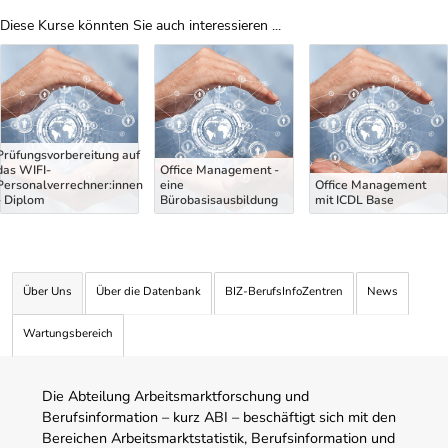
Diese Kurse könnten Sie auch interessieren ...
Uber Weiterbildungsvorschläge
Prüfungsvorbereitung auf
das WIFI-
Office Management -
Personalverrechner:innen
eine
Office Management
- Diplom
Bürobasisausbildung
mit ICDL Base
Über Uns
Über die Datenbank
BIZ-BerufsInfoZentren
News
Wartungsbereich
Die Abteilung Arbeitsmarktforschung und
Berufsinformation – kurz ABI – beschäftigt sich mit den
Bereichen Arbeitsmarktstatistik, Berufsinformation und