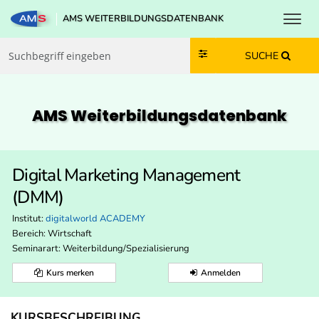
Toggl
AMS WEITERBILDUNGSDATENBANK
Zum Inhalt springen
Zum Navmenü springen
Zur Suche springen
Zur Footer springen
SUCHE
AMS Weiterbildungs­datenbank
Digital Marketing Management
(DMM)
Institut:
digitalworld ACADEMY
Bereich:
Wirtschaft
Seminarart: Weiterbildung/Spezialisierung
Kurs merken
Anmelden
KURSBESCHREIBUNG