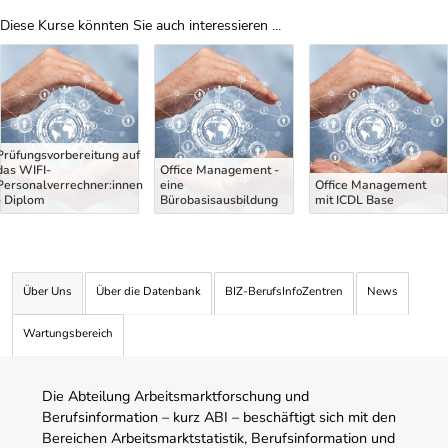
Diese Kurse könnten Sie auch interessieren ...
Uber Weiterbildungsvorschläge
Prüfungsvorbereitung auf
das WIFI-
Office Management -
Personalverrechner:innen
eine
Office Management
- Diplom
Bürobasisausbildung
mit ICDL Base
Über Uns
Über die Datenbank
BIZ-BerufsInfoZentren
News
Wartungsbereich
Die Abteilung Arbeitsmarktforschung und
Berufsinformation – kurz ABI – beschäftigt sich mit den
Bereichen Arbeitsmarktstatistik, Berufsinformation und