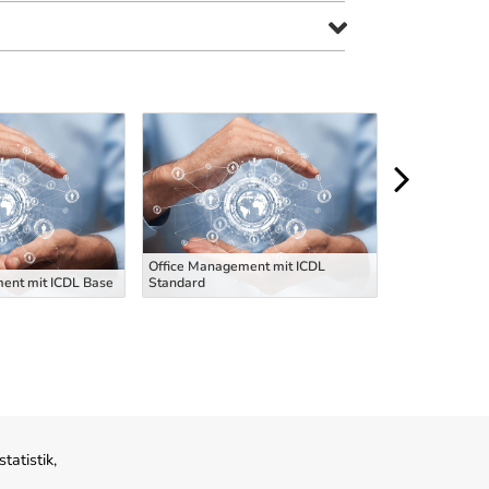
Office Management mit ICDL
ent mit ICDL Base
Standard
Offi
atistik,