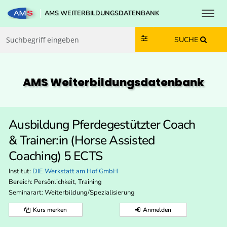
Toggl
AMS WEITERBILDUNGSDATENBANK
Zum Inhalt springen
Zum Navmenü springen
Zur Suche springen
Zur Footer springen
SUCHE
AMS Weiterbildungs­datenbank
Ausbildung Pferdegestützter Coach
& Trainer:in (Horse Assisted
Coaching) 5 ECTS
Institut:
DIE Werkstatt am Hof GmbH
Bereich:
Persönlichkeit, Training
Seminarart: Weiterbildung/Spezialisierung
Kurs merken
Anmelden