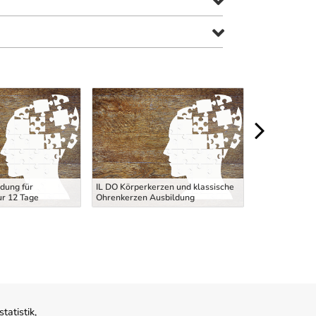
JUSTIZWACHE
dung für
IL DO Körperkerzen und klassische
- Aufnahmever
ur 12 Tage
Ohrenkerzen Ausbildung
Aufnahmetest 
atistik,