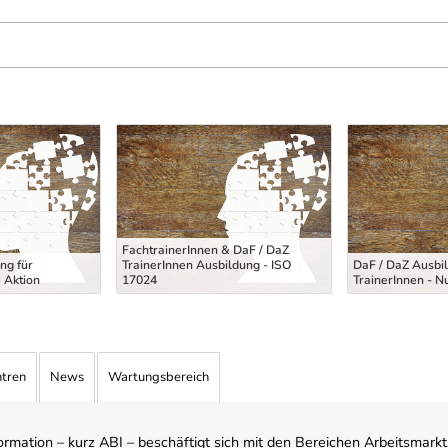
FachtrainerInnen & DaF / DaZ
ng für
TrainerInnen Ausbildung - ISO
DaF / DaZ Ausbil
 Aktion
17024
TrainerInnen - N
ntren
News
Wartungsbereich
mation – kurz ABI – beschäftigt sich mit den Bereichen Arbeitsmarktst