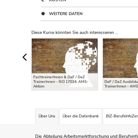
WEITERE DATEN
Diese Kurse könnten Sie auch interessieren ...
Uber Weiterbildungsvorschläge
sychosozialen
FachtrainerInnen & DaF / DaZ
TrainerInnen - ISO 17024: AMS-
DaF / DaZ Ausbildu
ltung
Aktion
TrainerInnen - AMS
Über Uns
Über die Datenbank
BIZ-BerufsInfoZe
Die Abteilung Arbeitsmarktforschung und Berufsinfor