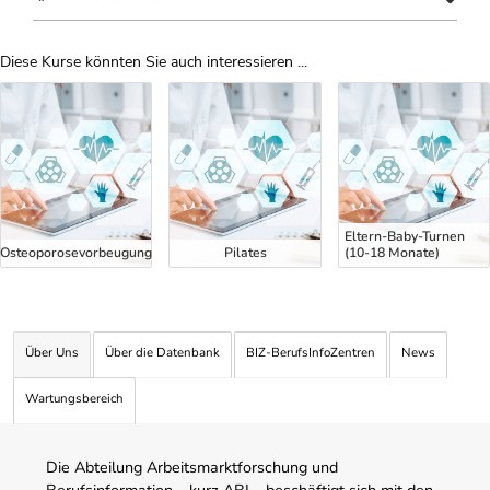
Diese Kurse könnten Sie auch interessieren ...
Uber Weiterbildungsvorschläge
Eltern-Baby-Turnen
Osteoporosevorbeugung
Pilates
(10-18 Monate)
Über Uns
Über die Datenbank
BIZ-BerufsInfoZentren
News
Wartungsbereich
Die Abteilung Arbeitsmarktforschung und
Berufsinformation – kurz ABI – beschäftigt sich mit den