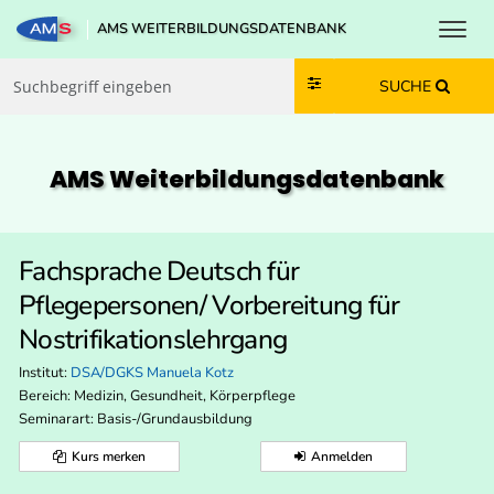
Toggl
AMS WEITERBILDUNGSDATENBANK
Zum Inhalt springen
Zum Navmenü springen
Zur Suche springen
Zur Footer springen
SUCHE
AMS Weiterbildungs­datenbank
Fachsprache Deutsch für
Pflegepersonen/ Vorbereitung für
Nostrifikationslehrgang
Institut:
DSA/DGKS Manuela Kotz
Bereich:
Medizin, Gesundheit, Körperpflege
Seminarart: Basis-/Grundausbildung
Kurs merken
Anmelden