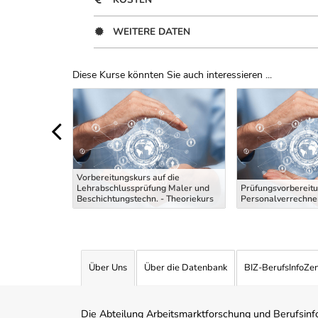
WEITERE DATEN
Diese Kurse könnten Sie auch interessieren ...
Uber Weiterbildungsvorschläge
Vorbereitungskurs auf die
Fachkraft
Lehrabschlussprüfung Maler und
Prüfungsvorbereitu
Beschichtungstechn. - Theoriekurs
Personalverrechner
Über Uns
Über die Datenbank
BIZ-BerufsInfoZe
Die Abteilung Arbeitsmarktforschung und Berufsinfor