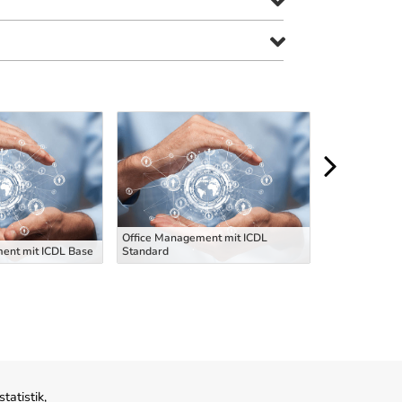
Office Management mit ICDL
ent mit ICDL Base
Standard
Offi
atistik,