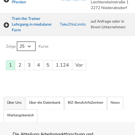
Pferden
Liechtensteinstraße 1
2272 Niederabsdorf
Train the Trainer
auf Anfrage oder in
Lehrgang in modularer
Take2NoLimits
Ihrem Unternehmen
Form
Kurse von A-Z Tabelle
Zeige
Kurse
1
2
3
4
5
1.124
Vor
Über Uns
Über die Datenbank
BIZ-BerufsInfoZentren
News
Wartungsbereich
Die Abteilung Arbeitsmarktforschung und