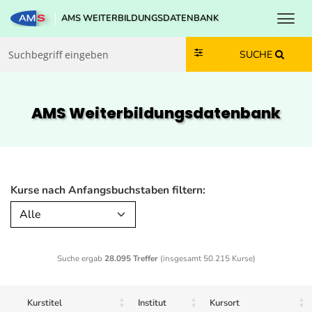
Toggl
AMS WEITERBILDUNGSDATENBANK
Zum Inhalt springen
Zum Navmenü springen
Zur Suche springen
Zur Footer springen
SUCHE
AMS Weiterbildungs­datenbank
Kurse nach Anfangsbuchstaben filtern:
Alle
Suche ergab
28.095 Treffer
(insgesamt 50.215 Kurse)
Kurstitel
Institut
Kursort