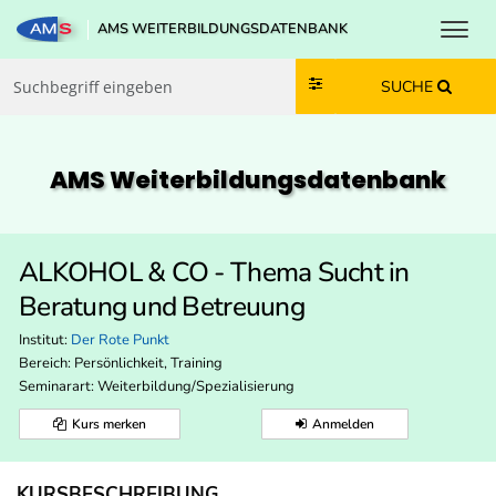
Toggl
AMS WEITERBILDUNGSDATENBANK
Zum Inhalt springen
Zum Navmenü springen
Zur Suche springen
Zur Footer springen
SUCHE
AMS Weiterbildungs­datenbank
ALKOHOL & CO - Thema Sucht in
Beratung und Betreuung
Institut:
Der Rote Punkt
Bereich:
Persönlichkeit, Training
Seminarart: Weiterbildung/Spezialisierung
Kurs merken
Anmelden
KURSBESCHREIBUNG