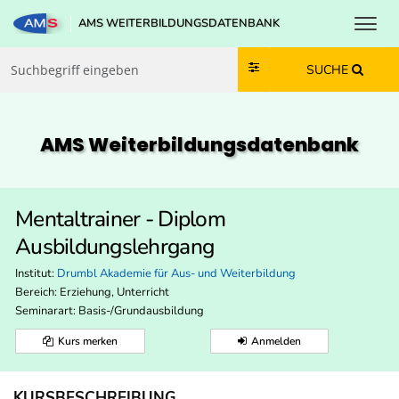
Toggl
AMS WEITERBILDUNGSDATENBANK
Zum Inhalt springen
Zum Navmenü springen
Zur Suche springen
Zur Footer springen
SUCHE
AMS Weiterbildungs­datenbank
Mentaltrainer - Diplom
Ausbildungslehrgang
Institut:
Drumbl Akademie für Aus- und Weiterbildung
Bereich:
Erziehung, Unterricht
Seminarart: Basis-/Grundausbildung
Kurs merken
Anmelden
KURSBESCHREIBUNG