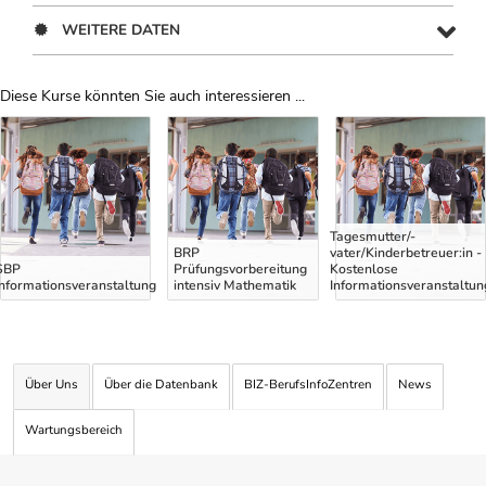
WEITERE DATEN
Diese Kurse könnten Sie auch interessieren ...
Uber Weiterbildungsvorschläge
Tagesmutter/-
BRP
vater/Kinderbetreuer:in -
SBP
Prüfungsvorbereitung
Kostenlose
Informationsveranstaltung
intensiv Mathematik
Informationsveranstaltun
Über Uns
Über die Datenbank
BIZ-BerufsInfoZentren
News
Wartungsbereich