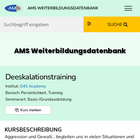
Toggl
AMS WEITERBILDUNGSDATENBANK
Zum Inhalt springen
Zum Navmenü springen
Zur Suche springen
Zur Footer springen
SUCHE
AMS Weiterbildungs­datenbank
Deeskalationstraining
Institut:
G4S Academy
Bereich:
Persönlichkeit, Training
Seminarart: Basis-/Grundausbildung
Kurs merken
KURSBESCHREIBUNG
Aggression und Gewalt... begleiten uns in vielen Situationen und