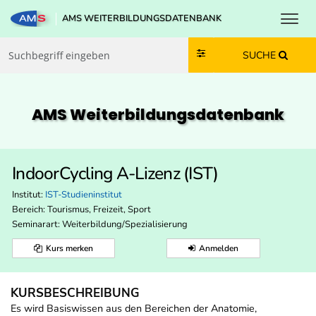
Toggl
AMS WEITERBILDUNGSDATENBANK
Zum Inhalt springen
Zum Navmenü springen
Zur Suche springen
Zur Footer springen
SUCHE
AMS Weiterbildungs­datenbank
IndoorCycling A-Lizenz (IST)
Institut:
IST-Studieninstitut
Bereich:
Tourismus, Freizeit, Sport
Seminarart: Weiterbildung/Spezialisierung
Kurs merken
Anmelden
KURSBESCHREIBUNG
Es wird Basiswissen aus den Bereichen der Anatomie,