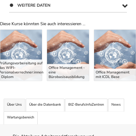
WEITERE DATEN
Diese Kurse könnten Sie auch interessieren ...
Uber Weiterbildungsvorschläge
Prüfungsvorbereitung auf
das WIFI-
Office Management -
Personalverrechner:innen
eine
Office Management
- Diplom
Bürobasisausbildung
mit ICDL Base
Über Uns
Über die Datenbank
BIZ-BerufsInfoZentren
News
Wartungsbereich