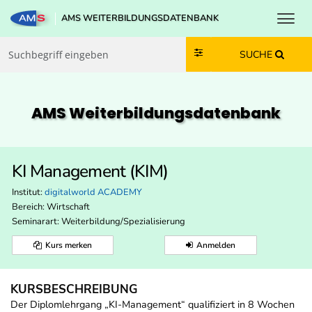
Toggl
AMS WEITERBILDUNGSDATENBANK
Zum Inhalt springen
Zum Navmenü springen
Zur Suche springen
Zur Footer springen
SUCHE
AMS Weiterbildungs­datenbank
KI Management (KIM)
Institut:
digitalworld ACADEMY
Bereich:
Wirtschaft
Seminarart: Weiterbildung/Spezialisierung
Kurs merken
Anmelden
KURSBESCHREIBUNG
Der Diplomlehrgang „KI-Management“ qualifiziert in 8 Wochen