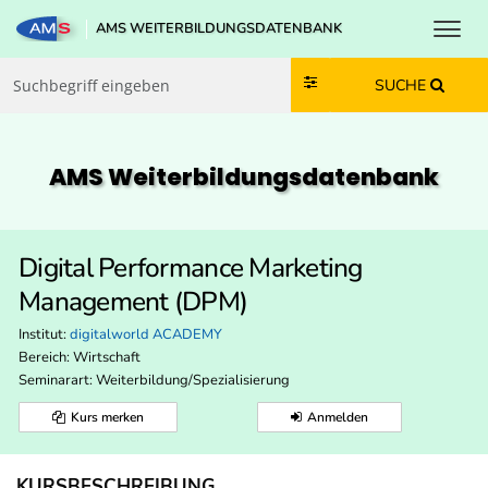
Toggl
AMS WEITERBILDUNGSDATENBANK
Zum Inhalt springen
Zum Navmenü springen
Zur Suche springen
Zur Footer springen
SUCHE
AMS Weiterbildungs­datenbank
Digital Performance Marketing
Management (DPM)
Institut:
digitalworld ACADEMY
Bereich:
Wirtschaft
Seminarart: Weiterbildung/Spezialisierung
Kurs merken
Anmelden
KURSBESCHREIBUNG