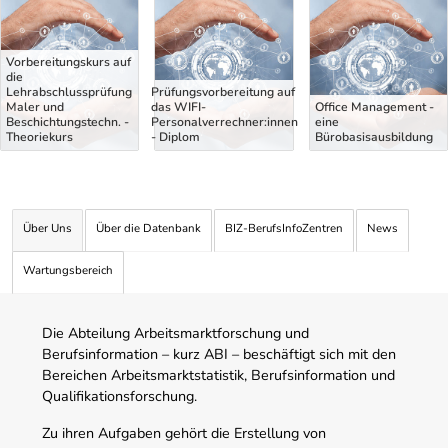
Vorbereitungskurs auf
die
Lehrabschlussprüfung
Prüfungsvorbereitung auf
Maler und
das WIFI-
Office Management -
Beschichtungstechn. -
Personalverrechner:innen
eine
Theoriekurs
- Diplom
Bürobasisausbildung
Über Uns
Über die Datenbank
BIZ-BerufsInfoZentren
News
Wartungsbereich
Die Abteilung Arbeitsmarktforschung und
Berufsinformation – kurz ABI – beschäftigt sich mit den
Bereichen Arbeitsmarktstatistik, Berufsinformation und
Qualifikationsforschung.
Zu ihren Aufgaben gehört die Erstellung von