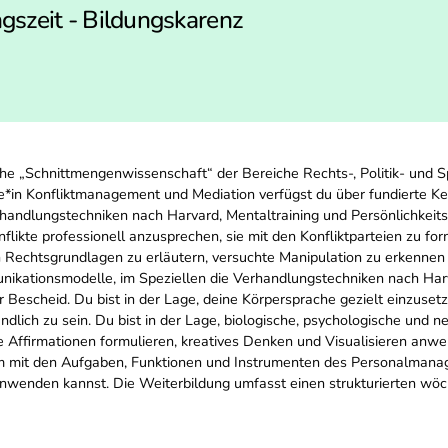
gszeit - Bildungskarenz
sche „Schnittmengenwissenschaft“ der Bereiche Rechts-, Politik- un
te*in Konfliktmanagement und Mediation verfügst du über fundierte K
erhandlungstechniken nach Harvard, Mentaltraining und Persönlichke
flikte professionell anzusprechen, sie mit den Konfliktparteien zu f
en Rechtsgrundlagen zu erläutern, versuchte Manipulation zu erkenne
kationsmodelle, im Speziellen die Verhandlungstechniken nach Harv
escheid. Du bist in der Lage, deine Körpersprache gezielt einzuset
dlich zu sein. Du bist in der Lage, biologische, psychologische und
ve Affirmationen formulieren, kreatives Denken und Visualisieren anw
udem mit den Aufgaben, Funktionen und Instrumenten des Personalmana
nwenden kannst. Die Weiterbildung umfasst einen strukturierten wöch