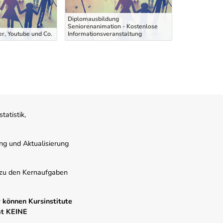
Diplomausbildung
Seniorenanimation - Kostenlose
er, Youtube und Co.
Informationsveranstaltung
Weiterbild
atistik,
ung und Aktualisierung
s zu den Kernaufgaben
 können Kursinstitute
mt KEINE