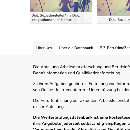
ment im
A.) -
schule -
Dipl. Sozialbegleiter*in / Dipl.
ltung
Integrationscoach Kombi
Dipl. Sozial
Über Uns
Über die Datenbank
BIZ-BerufsInfoZe
Die Abteilung Arbeitsmarktforschung und Berufsinfor
Berufsinformation und Qualifikationsforschung.
Zu ihren Aufgaben gehört die Erstellung von Informa
von Online- Instrumenten zur Unterstützung bei der
Die Veröffentlichung der aktuellen Arbeitslosenstat
dieser Abteilung.
Die Weiterbildungsdatenbank ist eine kostenlose 
ihre Angebote jederzeit selbständig einpflegen
Verantwortung für die Aktualität und Qualität d