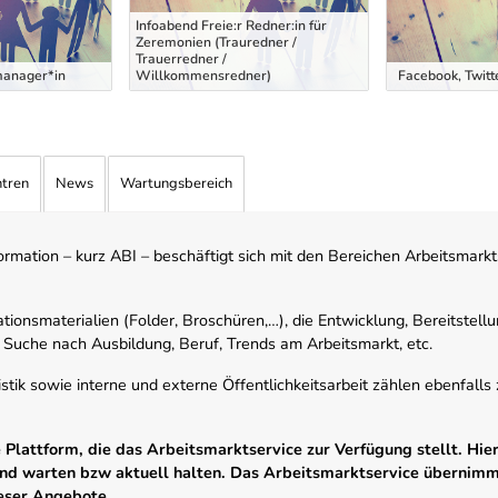
Infoabend Freie:r Redner:in für
Zeremonien (Trauredner /
Trauerredner /
manager*in
Willkommensredner)
Facebook, Twitt
ntren
News
Wartungsbereich
mation – kurz ABI – beschäftigt sich mit den Bereichen Arbeitsmarktst
tionsmaterialien (Folder, Broschüren,…), die Entwicklung, Bereitstell
 Suche nach Ausbildung, Beruf, Trends am Arbeitsmarkt, etc.
istik sowie interne und externe Öffentlichkeitsarbeit zählen ebenfall
Plattform, die das Arbeitsmarktservice zur Verfügung stellt. Hier
 und warten bzw aktuell halten. Das Arbeitsmarktservice übernim
ieser Angebote.