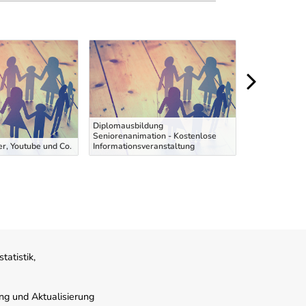
Diplomausbildung
Seniorenanimation - Kostenlose
er, Youtube und Co.
Informationsveranstaltung
Weiterbild
atistik,
ung und Aktualisierung