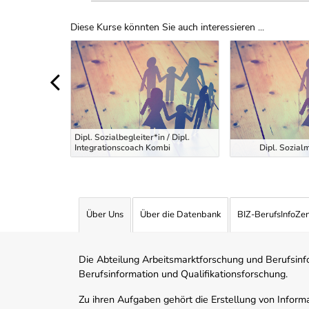
Diese Kurse könnten Sie auch interessieren ...
Uber Weiterbildungsvorschläge
ment im
A.) -
schule -
Dipl. Sozialbegleiter*in / Dipl.
ltung
Integrationscoach Kombi
Dipl. Sozial
Über Uns
Über die Datenbank
BIZ-BerufsInfoZe
Die Abteilung Arbeitsmarktforschung und Berufsinfor
Berufsinformation und Qualifikationsforschung.
Zu ihren Aufgaben gehört die Erstellung von Informa