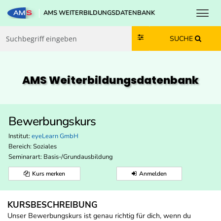
Toggl
AMS WEITERBILDUNGSDATENBANK
Zum Inhalt springen
Zum Navmenü springen
Zur Suche springen
Zur Footer springen
SUCHE
AMS Weiterbildungs­datenbank
Bewerbungskurs
Institut:
eyeLearn GmbH
Bereich:
Soziales
Seminarart: Basis-/Grundausbildung
Kurs merken
Anmelden
KURSBESCHREIBUNG
Unser Bewerbungskurs ist genau richtig für dich, wenn du