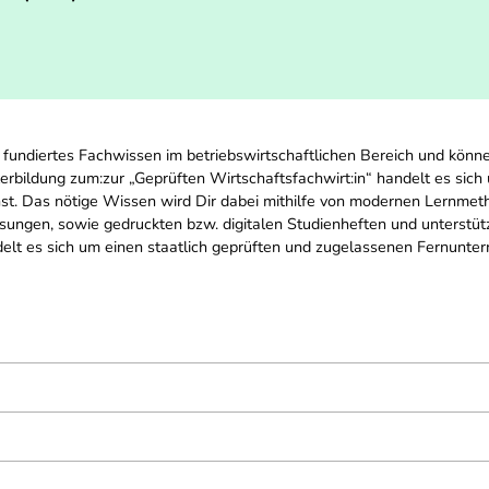
 fundiertes Fachwissen im betriebswirtschaftlichen Bereich und könne
terbildung zum:zur „Geprüften Wirtschaftsfachwirt:in“ handelt es sic
nst. Das nötige Wissen wird Dir dabei mithilfe von modernen Lernmeth
ungen, sowie gedruckten bzw. digitalen Studienheften und unterstütz
ndelt es sich um einen staatlich geprüften und zugelassenen Fernunte