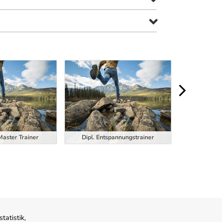
Dipl. Function
Master Trainer
Dipl. Entspannungstrainer
Trainer
atistik,