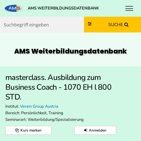
Toggl
AMS WEITERBILDUNGSDATENBANK
Zum Inhalt springen
Zum Navmenü springen
Zur Suche springen
Zur Footer springen
SUCHE
AMS Weiterbildungs­datenbank
masterclass. Ausbildung zum
Business Coach - 1070 EH l 800
STD.
Institut:
Verein Group Austria
Bereich:
Persönlichkeit, Training
Seminarart: Weiterbildung/Spezialisierung
Kurs merken
Anmelden