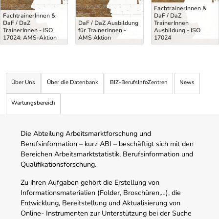
FachtrainerInnen &
FachtrainerInnen &
DaF / DaZ
DaF / DaZ
DaF / DaZ Ausbildung
TrainerInnen
TrainerInnen - ISO
für TrainerInnen -
Ausbildung - ISO
17024: AMS-Aktion
AMS Aktion
17024
Über Uns
Über die Datenbank
BIZ-BerufsInfoZentren
News
Wartungsbereich
Die Abteilung Arbeitsmarktforschung und
Berufsinformation – kurz ABI – beschäftigt sich mit den
Bereichen Arbeitsmarktstatistik, Berufsinformation und
Qualifikationsforschung.
Zu ihren Aufgaben gehört die Erstellung von
Informationsmaterialien (Folder, Broschüren,…), die
Entwicklung, Bereitstellung und Aktualisierung von
Online- Instrumenten zur Unterstützung bei der Suche