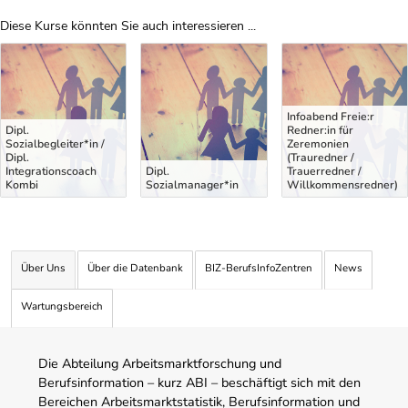
Diese Kurse könnten Sie auch interessieren ...
Uber Weiterbildungsvorschläge
Infoabend Freie:r
Dipl.
Redner:in für
Sozialbegleiter*in /
Zeremonien
Dipl.
(Trauredner /
Integrationscoach
Dipl.
Trauerredner /
Kombi
Sozialmanager*in
Willkommensredner)
Über Uns
Über die Datenbank
BIZ-BerufsInfoZentren
News
Wartungsbereich
Die Abteilung Arbeitsmarktforschung und
Berufsinformation – kurz ABI – beschäftigt sich mit den
Bereichen Arbeitsmarktstatistik, Berufsinformation und