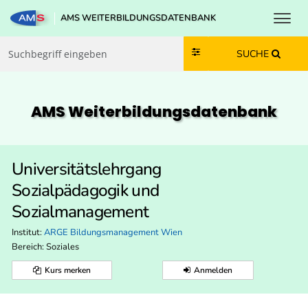
Toggl
AMS WEITERBILDUNGSDATENBANK
Zum Inhalt springen
Zum Navmenü springen
Zur Suche springen
Zur Footer springen
SUCHE
AMS Weiterbildungs­datenbank
Universitätslehrgang
Sozialpädagogik und
Sozialmanagement
Institut:
ARGE Bildungsmanagement Wien
Bereich:
Soziales
Kurs merken
Anmelden