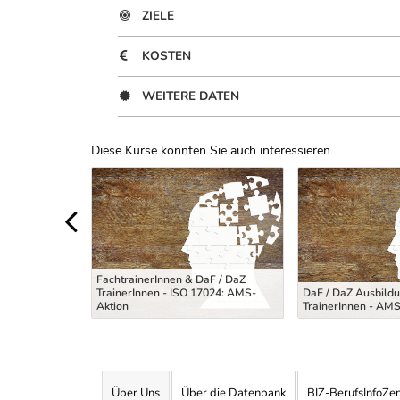
ZIELE
KOSTEN
WEITERE DATEN
Diese Kurse könnten Sie auch interessieren ...
Uber Weiterbildungsvorschläge
sychosozialen
FachtrainerInnen & DaF / DaZ
TrainerInnen - ISO 17024: AMS-
DaF / DaZ Ausbildu
ltung
Aktion
TrainerInnen - AMS
Über Uns
Über die Datenbank
BIZ-BerufsInfoZe