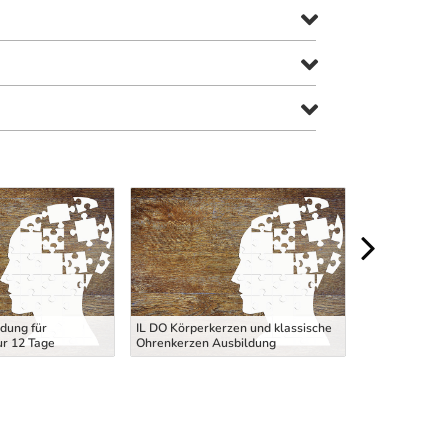
JUSTIZWACHE
dung für
IL DO Körperkerzen und klassische
- Aufnahmever
ur 12 Tage
Ohrenkerzen Ausbildung
Aufnahmetest 