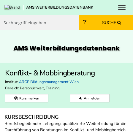
Toggl
AMS WEITERBILDUNGSDATENBANK
Zum Inhalt springen
Zum Navmenü springen
Zur Suche springen
Zur Footer springen
SUCHE
AMS Weiterbildungs­datenbank
Konflikt- & Mobbingberatung
Institut:
ARGE Bildungsmanagement Wien
Bereich:
Persönlichkeit, Training
Kurs merken
Anmelden
KURSBESCHREIBUNG
Berufsbegleitender Lehrgang, qualifizierte Weiterbildung für die
Durchführung von Beratungen im Konflikt- und Mobbingbereich.