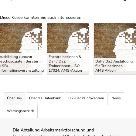
Diese Kurse könnten Sie auch interessieren ...
Uber Weiterbildungsvorschläge
Ausbildung zum/zur
FachtrainerInnen &
psychosozialen Berater:in
DaF / DaZ
DaF / DaZ Ausbildung
(LSB) -
TrainerInnen - ISO
für TrainerInnen -
Informationsveranstaltung
17024: AMS-Aktion
AMS Aktion
Über Uns
Über die Datenbank
BIZ-BerufsInfoZentren
News
Wartungsbereich
Die Abteilung Arbeitsmarktforschung und