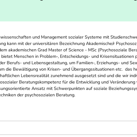
gswissenschaften und Management sozialer Systeme mit Studienschwe
gang kann mit der universitären Bezeichnung Akademische/r Psychosozi
it dem akademischen Grad Master of Science - MSc (Psychosoziale Be
bietet Menschen in Problem-, Entscheidungs- und Krisensituationen p
der Berufs- und Lebensgestaltung, um Familien-, Erziehungs- und Se
m die Bewältigung von Krisen- und Übergangssituationen etc.  das h
haftlichen Lebensrealität zunehmend ausgesetzt sind und die wir indi
ychosozialer Beratungskompetenz für die Entwicklung und Veränderun
ungsorientierte Ansatz mit Schwerpunkten auf soziale Beziehungssyst
echniken der psychosozialen Beratung.