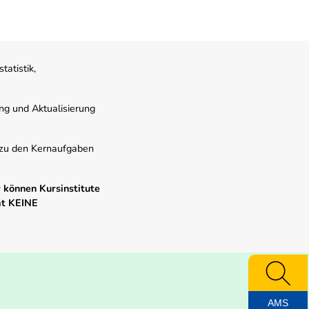
atistik,
ung und Aktualisierung
s zu den Kernaufgaben
 können Kursinstitute
mt KEINE
AMS