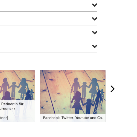
 Redner:in für
uredner /
Diplomausbil
Seniorenanima
ner)
Facebook, Twitter, Youtube und Co.
Informationsv