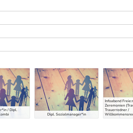
Infoabend Freie:r
Zeremonien (Tra
r*in / Dipl.
Trauerredner /
Kombi
Dipl. Sozialmanager*in
Willkommensred