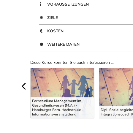
VORAUSSETZUNGEN
ZIELE
KOSTEN
WEITERE DATEN
Diese Kurse könnten Sie auch interessieren ...
Uber Weiterbildungsvorschläge
Fernstudium Management im
Gesundheitswesen (M.A.) -
vieh auf
Hamburger Fern-Hochschule -
Dipl. Sozialbegleite
egen
Informationsveranstaltung
Integrationscoach 