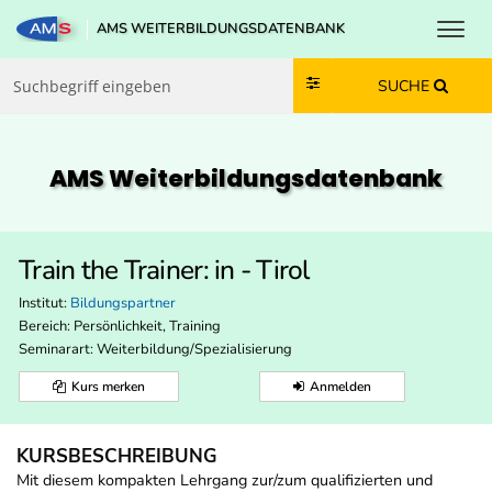
Toggl
AMS WEITERBILDUNGSDATENBANK
Zum Inhalt springen
Zum Navmenü springen
Zur Suche springen
Zur Footer springen
SUCHE
AMS Weiterbildungs­datenbank
Train the Trainer: in - Tirol
Institut:
Bildungspartner
Bereich:
Persönlichkeit, Training
Seminarart: Weiterbildung/Spezialisierung
Kurs merken
Anmelden
KURSBESCHREIBUNG
Mit diesem kompakten Lehrgang zur/zum qualifizierten und