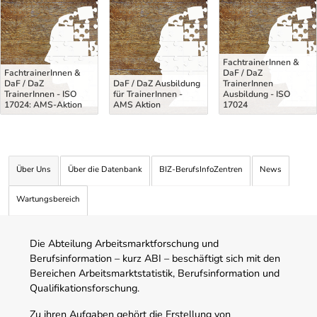
Uber Weiterbildungsvorschläge
FachtrainerInnen &
FachtrainerInnen &
DaF / DaZ
DaF / DaZ
DaF / DaZ Ausbildung
TrainerInnen
TrainerInnen - ISO
für TrainerInnen -
Ausbildung - ISO
17024: AMS-Aktion
AMS Aktion
17024
Über Uns
Über die Datenbank
BIZ-BerufsInfoZentren
News
Wartungsbereich
Die Abteilung Arbeitsmarktforschung und
Berufsinformation – kurz ABI – beschäftigt sich mit den
Bereichen Arbeitsmarktstatistik, Berufsinformation und
Qualifikationsforschung.
Zu ihren Aufgaben gehört die Erstellung von