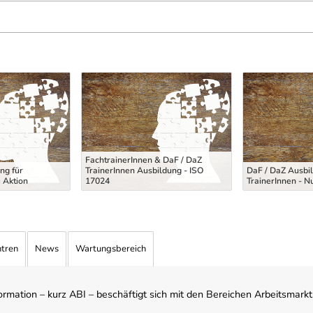
FachtrainerInnen & DaF / DaZ
ng für
TrainerInnen Ausbildung - ISO
DaF / DaZ Ausbil
 Aktion
17024
TrainerInnen - N
ntren
News
Wartungsbereich
mation – kurz ABI – beschäftigt sich mit den Bereichen Arbeitsmarktst