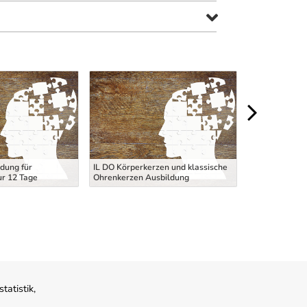
JUSTIZWACHE
dung für
IL DO Körperkerzen und klassische
- Aufnahmever
ur 12 Tage
Ohrenkerzen Ausbildung
Aufnahmetest 
atistik,