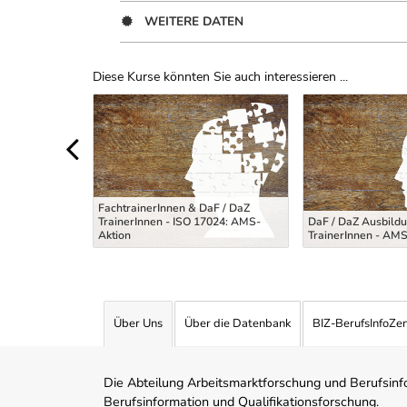
WEITERE DATEN
Diese Kurse könnten Sie auch interessieren ...
Uber Weiterbildungsvorschläge
sychosozialen
FachtrainerInnen & DaF / DaZ
TrainerInnen - ISO 17024: AMS-
DaF / DaZ Ausbildu
ltung
Aktion
TrainerInnen - AMS
Über Uns
Über die Datenbank
BIZ-BerufsInfoZe
Die Abteilung Arbeitsmarktforschung und Berufsinfor
Berufsinformation und Qualifikationsforschung.