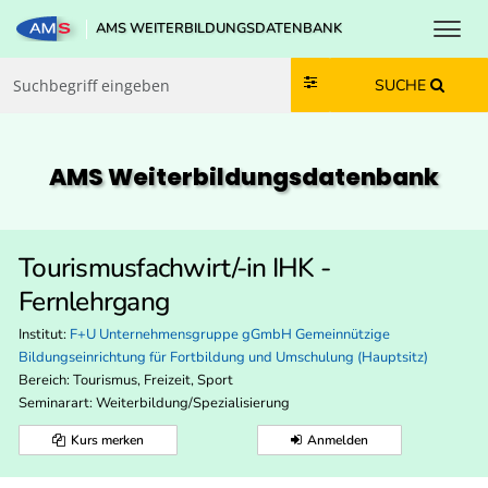
Toggl
AMS WEITERBILDUNGSDATENBANK
Zum Inhalt springen
Zum Navmenü springen
Zur Suche springen
Zur Footer springen
SUCHE
AMS Weiterbildungs­datenbank
Tourismusfachwirt/-in IHK -
Fernlehrgang
Institut:
F+U Unternehmensgruppe gGmbH Gemeinnützige
Bildungseinrichtung für Fortbildung und Umschulung (Hauptsitz)
Bereich:
Tourismus, Freizeit, Sport
Seminarart: Weiterbildung/Spezialisierung
Kurs merken
Anmelden