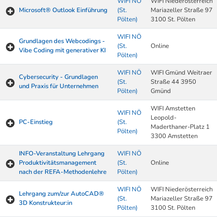
WIFI NÖ
WIFI Niederösterreich
Microsoft® Outlook Einführung
(St.
Mariazeller Straße 97
Pölten)
3100 St. Pölten
WIFI NÖ
Grundlagen des Webcodings -
(St.
Online
Vibe Coding mit generativer KI
Pölten)
WIFI NÖ
WIFI Gmünd Weitraer
Cybersecurity - Grundlagen
(St.
Straße 44 3950
und Praxis für Unternehmen
Pölten)
Gmünd
WIFI Amstetten
WIFI NÖ
Leopold-
PC-Einstieg
(St.
Maderthaner-Platz 1
Pölten)
3300 Amstetten
INFO-Veranstaltung Lehrgang
WIFI NÖ
Produktivitätsmanagement
(St.
Online
nach der REFA-Methodenlehre
Pölten)
WIFI NÖ
WIFI Niederösterreich
Lehrgang zum/zur AutoCAD®
(St.
Mariazeller Straße 97
3D Konstrukteur:in
Pölten)
3100 St. Pölten