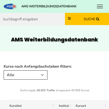
Toggl
AMS WEITERBILDUNGSDATENBANK
Zum Inhalt springen
Zum Navmenü springen
Zur Suche springen
Zur Footer springen
SUCHE
AMS Weiterbildungs­datenbank
Kurse nach Anfangsbuchstaben filtern:
Alle
Suche ergab
28.002 Treffer
(insgesamt 49.899 Kurse)
Kurstitel
Institut
Kursort