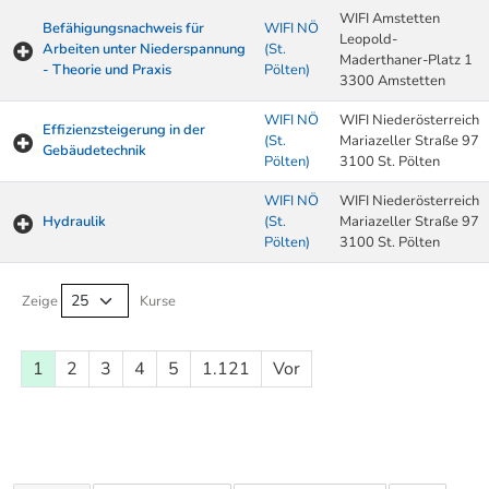
WIFI Amstetten
Befähigungsnachweis für
WIFI NÖ
Leopold-
Arbeiten unter Niederspannung
(St.
Maderthaner-Platz 1
- Theorie und Praxis
Pölten)
3300 Amstetten
WIFI NÖ
WIFI Niederösterreich
Effizienzsteigerung in der
(St.
Mariazeller Straße 97
Gebäudetechnik
Pölten)
3100 St. Pölten
WIFI NÖ
WIFI Niederösterreich
Hydraulik
(St.
Mariazeller Straße 97
Pölten)
3100 St. Pölten
Kurse von A-Z Tabelle
Zeige
Kurse
1
2
3
4
5
1.121
Vor