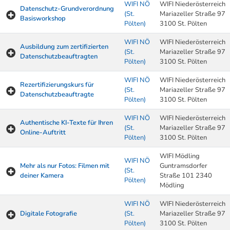
WIFI NÖ
WIFI Niederösterreich
Datenschutz-Grundverordnung
(St.
Mariazeller Straße 97
Basisworkshop
Pölten)
3100 St. Pölten
WIFI NÖ
WIFI Niederösterreich
Ausbildung zum zertifizierten
(St.
Mariazeller Straße 97
Datenschutzbeauftragten
Pölten)
3100 St. Pölten
WIFI NÖ
WIFI Niederösterreich
Rezertifizierungskurs für
(St.
Mariazeller Straße 97
Datenschutzbeauftragte
Pölten)
3100 St. Pölten
WIFI NÖ
WIFI Niederösterreich
Authentische KI-Texte für Ihren
(St.
Mariazeller Straße 97
Online-Auftritt
Pölten)
3100 St. Pölten
WIFI Mödling
WIFI NÖ
Mehr als nur Fotos: Filmen mit
Guntramsdorfer
(St.
deiner Kamera
Straße 101 2340
Pölten)
Mödling
WIFI NÖ
WIFI Niederösterreich
Digitale Fotografie
(St.
Mariazeller Straße 97
Pölten)
3100 St. Pölten