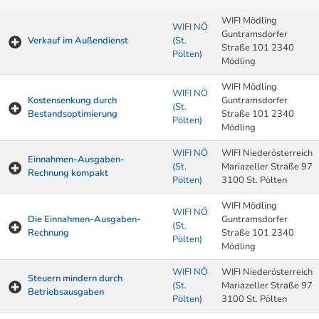
WIFI Mödling
WIFI NÖ
Guntramsdorfer
Verkauf im Außendienst
(St.
Straße 101 2340
Pölten)
Mödling
WIFI Mödling
WIFI NÖ
Kostensenkung durch
Guntramsdorfer
(St.
Bestandsoptimierung
Straße 101 2340
Pölten)
Mödling
WIFI NÖ
WIFI Niederösterreich
Einnahmen-Ausgaben-
(St.
Mariazeller Straße 97
Rechnung kompakt
Pölten)
3100 St. Pölten
WIFI Mödling
WIFI NÖ
Die Einnahmen-Ausgaben-
Guntramsdorfer
(St.
Rechnung
Straße 101 2340
Pölten)
Mödling
WIFI NÖ
WIFI Niederösterreich
Steuern mindern durch
(St.
Mariazeller Straße 97
Betriebsausgaben
Pölten)
3100 St. Pölten