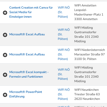
WIFI Amstetten
Content Creation mit Canva für
WIFI NÖ
Leopold-
Social Media für
(St.
Maderthaner-Platz 1
Einsteiger:innen
Pölten)
3300 Amstetten
WIFI Mödling
WIFI NÖ
Guntramsdorfer
Microsoft® Excel Aufbau
(St.
Straße 101 2340
Pölten)
Mödling
WIFI NÖ
WIFI Niederösterreich
Microsoft® Excel Aufbau
(St.
Mariazeller Straße 97
Pölten)
3100 St. Pölten
WIFI Mödling
WIFI NÖ
Microsoft® Excel kompakt -
Guntramsdorfer
(St.
Formeln und Funktionen
Straße 101 2340
Pölten)
Mödling
WIFI NÖ
WIFI Neunkirchen
Microsoft® PowerPoint
(St.
Triester Straße 63
Einführung
Pölten)
2620 Neunkirchen