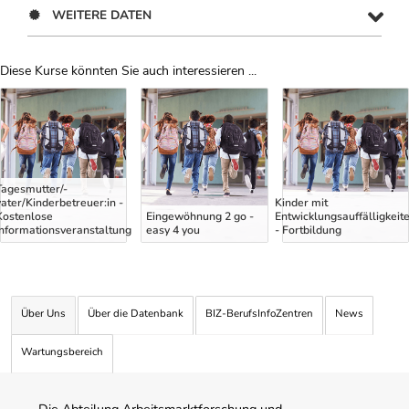
WEITERE DATEN
Diese Kurse könnten Sie auch interessieren ...
Uber Weiterbildungsvorschläge
Tagesmutter/-
vater/Kinderbetreuer:in -
Kinder mit
Kostenlose
Eingewöhnung 2 go -
Entwicklungsauffälligkeit
Informationsveranstaltung
easy 4 you
- Fortbildung
Über Uns
Über die Datenbank
BIZ-BerufsInfoZentren
News
Wartungsbereich
Die Abteilung Arbeitsmarktforschung und