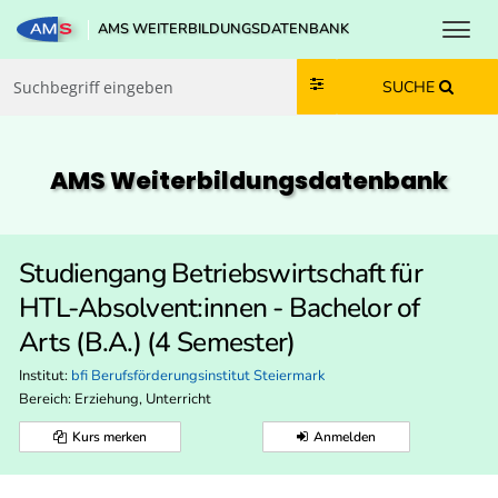
Toggl
AMS WEITERBILDUNGSDATENBANK
Zum Inhalt springen
Zum Navmenü springen
Zur Suche springen
Zur Footer springen
SUCHE
AMS Weiterbildungs­datenbank
Studiengang Betriebswirtschaft für
HTL-Absolvent:innen - Bachelor of
Arts (B.A.) (4 Semester)
Institut:
bfi Berufsförderungsinstitut Steiermark
Bereich:
Erziehung, Unterricht
Kurs merken
Anmelden