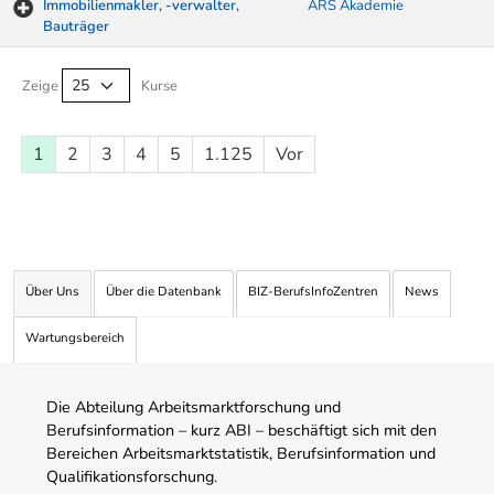
Immobilienmakler, -verwalter,
ARS Akademie
Bauträger
Kurse von A-Z Tabelle
Zeige
Kurse
1
2
3
4
5
1.125
Vor
Über Uns
Über die Datenbank
BIZ-BerufsInfoZentren
News
Wartungsbereich
Die Abteilung Arbeitsmarktforschung und
Berufsinformation – kurz ABI – beschäftigt sich mit den
Bereichen Arbeitsmarktstatistik, Berufsinformation und
Qualifikationsforschung.