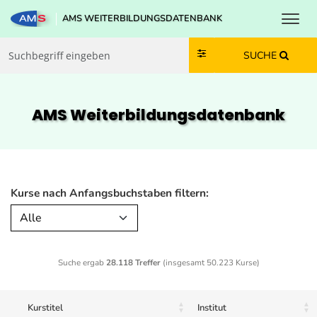
Toggl
AMS WEITERBILDUNGSDATENBANK
Zum Inhalt springen
Zum Navmenü springen
Zur Suche springen
Zur Footer springen
SUCHE
AMS Weiterbildungs­datenbank
Kurse nach Anfangsbuchstaben filtern:
Alle
Suche ergab
28.118 Treffer
(insgesamt 50.223 Kurse)
Kurstitel
Institut