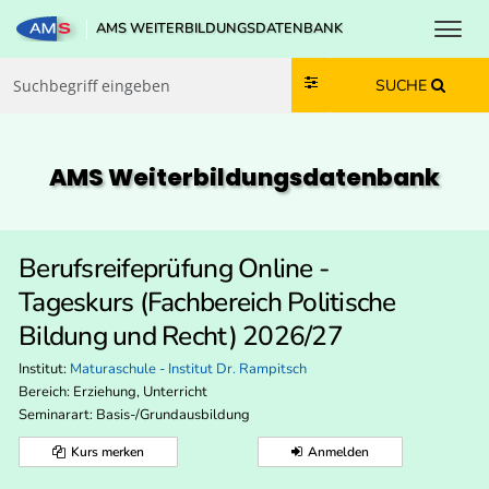
Toggl
AMS WEITERBILDUNGSDATENBANK
Zum Inhalt springen
Zum Navmenü springen
Zur Suche springen
Zur Footer springen
SUCHE
AMS Weiterbildungs­datenbank
Berufsreifeprüfung Online -
Tageskurs (Fachbereich Politische
Bildung und Recht) 2026/27
Institut:
Maturaschule - Institut Dr. Rampitsch
Bereich:
Erziehung, Unterricht
Seminarart: Basis-/Grundausbildung
Kurs merken
Anmelden