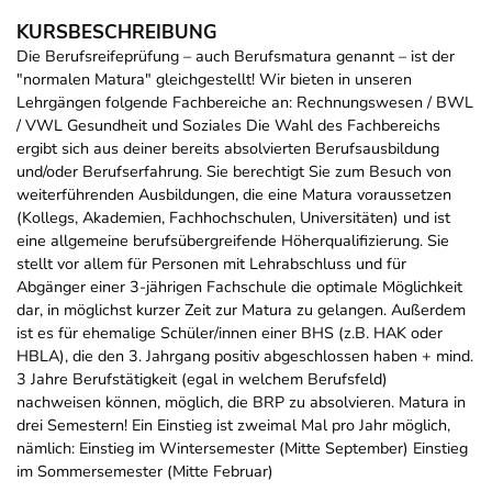
KURSBESCHREIBUNG
Die Berufsreifeprüfung – auch Berufsmatura genannt – ist der
"normalen Matura" gleichgestellt! Wir bieten in unseren
Lehrgängen folgende Fachbereiche an: Rechnungswesen / BWL
/ VWL Gesundheit und Soziales Die Wahl des Fachbereichs
ergibt sich aus deiner bereits absolvierten Berufsausbildung
und/oder Berufserfahrung. Sie berechtigt Sie zum Besuch von
weiterführenden Ausbildungen, die eine Matura voraussetzen
(Kollegs, Akademien, Fachhochschulen, Universitäten) und ist
eine allgemeine berufsübergreifende Höherqualifizierung. Sie
stellt vor allem für Personen mit Lehrabschluss und für
Abgänger einer 3-jährigen Fachschule die optimale Möglichkeit
dar, in möglichst kurzer Zeit zur Matura zu gelangen. Außerdem
ist es für ehemalige Schüler/innen einer BHS (z.B. HAK oder
HBLA), die den 3. Jahrgang positiv abgeschlossen haben + mind.
3 Jahre Berufstätigkeit (egal in welchem Berufsfeld)
nachweisen können, möglich, die BRP zu absolvieren. Matura in
drei Semestern! Ein Einstieg ist zweimal Mal pro Jahr möglich,
nämlich: Einstieg im Wintersemester (Mitte September) Einstieg
im Sommersemester (Mitte Februar)