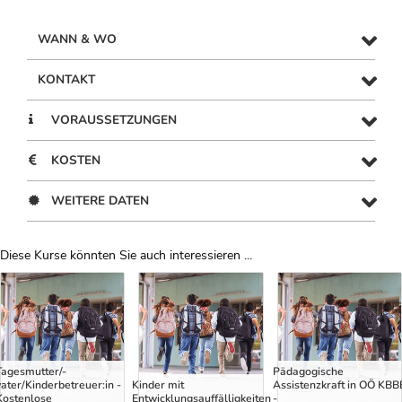
WANN & WO
KONTAKT
VORAUSSETZUNGEN
KOSTEN
WEITERE DATEN
Diese Kurse könnten Sie auch interessieren ...
Uber Weiterbildungsvorschläge
Tagesmutter/-
Pädagogische
vater/Kinderbetreuer:in -
Kinder mit
Assistenzkraft in OÖ KBB
Kostenlose
Entwicklungsauffälligkeiten
-