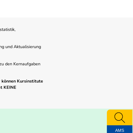
atistik,
ung und Aktualisierung
s zu den Kernaufgaben
 können Kursinstitute
mt KEINE
AMS