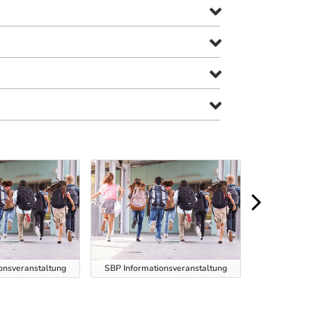
onsveranstaltung
SBP Informationsveranstaltung
SBP Informa