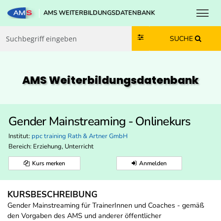
Toggl
AMS WEITERBILDUNGSDATENBANK
Zum Inhalt springen
Zum Navmenü springen
Zur Suche springen
Zur Footer springen
SUCHE
AMS Weiterbildungs­datenbank
Gender Mainstreaming - Onlinekurs
Institut:
ppc training Rath & Artner GmbH
Bereich:
Erziehung, Unterricht
Kurs merken
Anmelden
KURSBESCHREIBUNG
Gender Mainstreaming für TrainerInnen und Coaches - gemäß
den Vorgaben des AMS und anderer öffentlicher