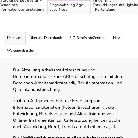
vater/Kinderbetreuer:in -
Kinder mit
Kostenlose
Eingewöhnung 2 go -
Entwicklungsauffälligkeit
Informationsveranstaltung
easy 4 you
- Fortbildung
Über Uns
Über die Datenbank
BIZ-BerufsInfoZentren
News
Wartungsbereich
Die Abteilung Arbeitsmarktforschung und
Berufsinformation – kurz ABI – beschäftigt sich mit den
Bereichen Arbeitsmarktstatistik, Berufsinformation und
Qualifikationsforschung.
Zu ihren Aufgaben gehört die Erstellung von
Informationsmaterialien (Folder, Broschüren,…), die
Entwicklung, Bereitstellung und Aktualisierung von
Online- Instrumenten zur Unterstützung bei der Suche
nach Ausbildung, Beruf, Trends am Arbeitsmarkt, etc.
Die Veröffentlichung der aktuellen Arbeitslosenstatistik