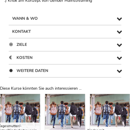
.) Kritik am Konzept von Gender Mainstreaming
WANN & WO
KONTAKT
ZIELE
KOSTEN
WEITERE DATEN
Diese Kurse könnten Sie auch interessieren ...
Uber Weiterbildungsvorschläge
Tagesmutter/-