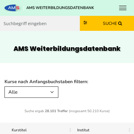
Toggl
AMS WEITERBILDUNGSDATENBANK
Zum Inhalt springen
Zum Navmenü springen
Zur Suche springen
Zur Footer springen
SUCHE
AMS Weiterbildungs­datenbank
Kurse nach Anfangsbuchstaben filtern:
Alle
Suche ergab
28.101 Treffer
(insgesamt 50.210 Kurse)
Kurstitel
Institut