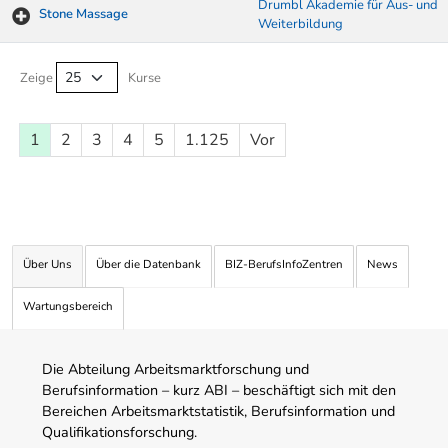
Drumbl Akademie für Aus- und
Stone Massage
Weiterbildung
Kurse von A-Z Tabelle
Zeige
Kurse
1
2
3
4
5
1.125
Vor
Über Uns
Über die Datenbank
BIZ-BerufsInfoZentren
News
Wartungsbereich
Die Abteilung Arbeitsmarktforschung und
Berufsinformation – kurz ABI – beschäftigt sich mit den
Bereichen Arbeitsmarktstatistik, Berufsinformation und
Qualifikationsforschung.