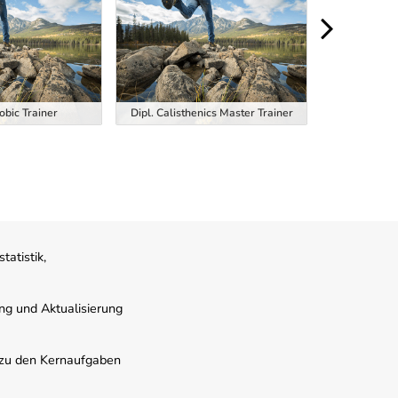
obic Trainer
Dipl. Calisthenics Master Trainer
Dipl. EM
atistik,
ung und Aktualisierung
s zu den Kernaufgaben