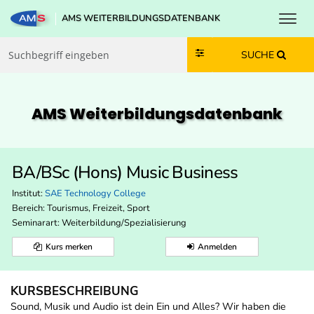
Toggl
AMS WEITERBILDUNGSDATENBANK
Zum Inhalt springen
Zum Navmenü springen
Zur Suche springen
Zur Footer springen
SUCHE
AMS Weiterbildungs­datenbank
BA/BSc (Hons) Music Business
Institut:
SAE Technology College
Bereich:
Tourismus, Freizeit, Sport
Seminarart: Weiterbildung/Spezialisierung
Kurs merken
Anmelden
KURSBESCHREIBUNG
Sound, Musik und Audio ist dein Ein und Alles? Wir haben die