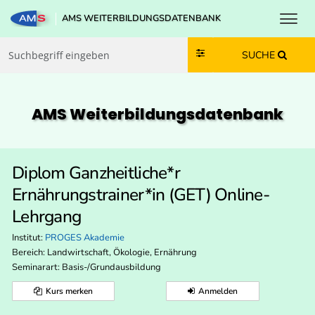
Toggl
AMS WEITERBILDUNGSDATENBANK
Zum Inhalt springen
Zum Navmenü springen
Zur Suche springen
Zur Footer springen
SUCHE
AMS Weiterbildungs­datenbank
Diplom Ganzheitliche*r
Ernährungstrainer*in (GET) Online-
Lehrgang
Institut:
PROGES Akademie
Bereich:
Landwirtschaft, Ökologie, Ernährung
Seminarart: Basis-/Grundausbildung
Kurs merken
Anmelden