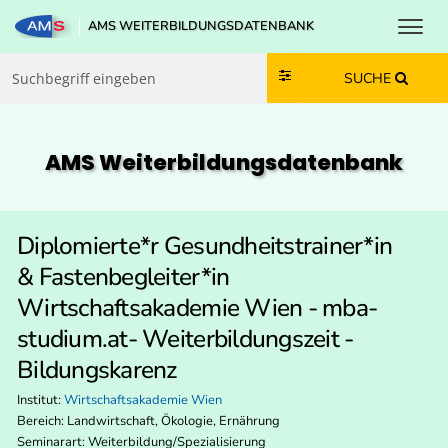
Toggl
AMS WEITERBILDUNGSDATENBANK
Zum Inhalt springen
Zum Navmenü springen
Zur Suche springen
Zur Footer springen
SUCHE
AMS Weiterbildungs­datenbank
Diplomierte*r Gesundheitstrainer*in
& Fastenbegleiter*in
Wirtschaftsakademie Wien - mba-
studium.at- Weiterbildungszeit -
Bildungskarenz
Institut:
Wirtschaftsakademie Wien
Bereich:
Landwirtschaft, Ökologie, Ernährung
Seminarart: Weiterbildung/Spezialisierung