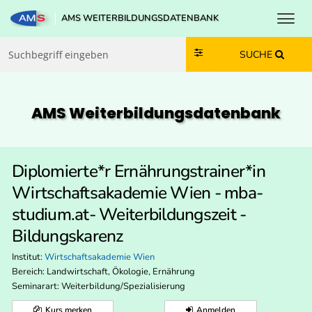
Toggl
AMS WEITERBILDUNGSDATENBANK
Zum Inhalt springen
Zum Navmenü springen
Zur Suche springen
Zur Footer springen
SUCHE
AMS Weiterbildungs­datenbank
Diplomierte*r Ernährungstrainer*in
Wirtschaftsakademie Wien - mba-
studium.at- Weiterbildungszeit -
Bildungskarenz
Institut:
Wirtschaftsakademie Wien
Bereich:
Landwirtschaft, Ökologie, Ernährung
Seminarart: Weiterbildung/Spezialisierung
Kurs merken
Anmelden