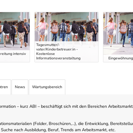
Tagesmutter/-
vater/Kinderbetreuer:in -
eitung intensiv
Kostenlose
Informationsveranstaltung
Eingewöhnung 
ntren
News
Wartungsbereich
mation – kurz ABI – beschäftigt sich mit den Bereichen Arbeitsmarktst
tionsmaterialien (Folder, Broschüren,…), die Entwicklung, Bereitstell
 Suche nach Ausbildung, Beruf, Trends am Arbeitsmarkt, etc.