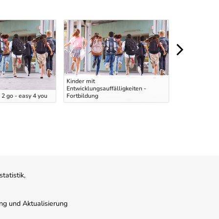
Kinder mit
Entwicklungsauffälligkeiten -
Pädagogische 
2 go - easy 4 you
Fortbildung
KBBE - Inform
atistik,
ung und Aktualisierung