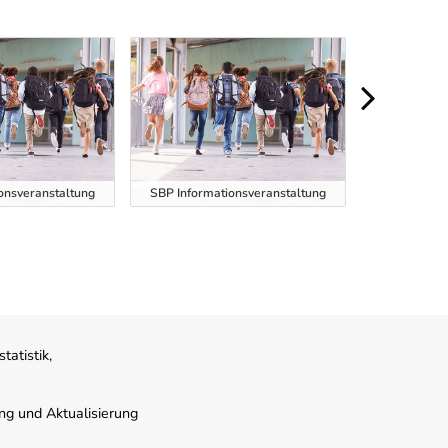
onsveranstaltung
SBP Informationsveranstaltung
SBP Informa
atistik,
ung und Aktualisierung