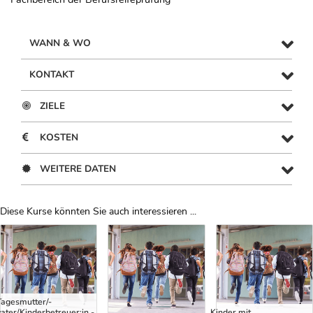
WANN & WO
KONTAKT
ZIELE
KOSTEN
WEITERE DATEN
Diese Kurse könnten Sie auch interessieren ...
Uber Weiterbildungsvorschläge
Tagesmutter/-
vater/Kinderbetreuer:in -
Kinder mit