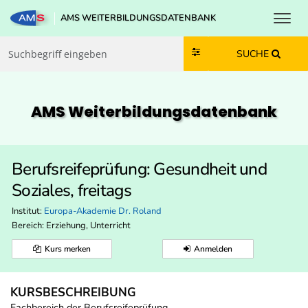
Toggl
AMS WEITERBILDUNGSDATENBANK
Zum Inhalt springen
Zum Navmenü springen
Zur Suche springen
Zur Footer springen
SUCHE
AMS Weiterbildungs­datenbank
Berufsreifeprüfung: Gesundheit und
Soziales, freitags
Institut:
Europa-Akademie Dr. Roland
Bereich:
Erziehung, Unterricht
Kurs merken
Anmelden
KURSBESCHREIBUNG
Fachbereich der Berufsreifeprüfung