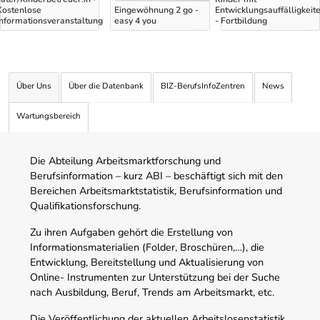
Kostenlose
Eingewöhnung 2 go -
Entwicklungsauffälligkeit
Informationsveranstaltung
easy 4 you
- Fortbildung
Über Uns
Über die Datenbank
BIZ-BerufsInfoZentren
News
Wartungsbereich
Die Abteilung Arbeitsmarktforschung und
Berufsinformation – kurz ABI – beschäftigt sich mit den
Bereichen Arbeitsmarktstatistik, Berufsinformation und
Qualifikationsforschung.
Zu ihren Aufgaben gehört die Erstellung von
Informationsmaterialien (Folder, Broschüren,…), die
Entwicklung, Bereitstellung und Aktualisierung von
Online- Instrumenten zur Unterstützung bei der Suche
nach Ausbildung, Beruf, Trends am Arbeitsmarkt, etc.
Die Veröffentlichung der aktuellen Arbeitslosenstatistik