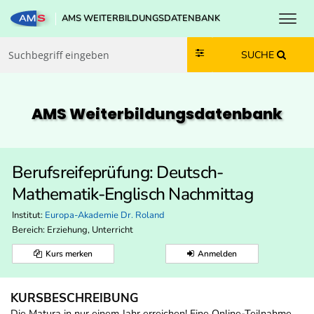
Toggl
AMS WEITERBILDUNGSDATENBANK
Zum Inhalt springen
Zum Navmenü springen
Zur Suche springen
Zur Footer springen
SUCHE
AMS Weiterbildungs­datenbank
Berufsreifeprüfung: Deutsch-
Mathematik-Englisch Nachmittag
Institut:
Europa-Akademie Dr. Roland
Bereich:
Erziehung, Unterricht
Kurs merken
Anmelden
KURSBESCHREIBUNG
Die Matura in nur einem Jahr erreichen! Eine Online-Teilnahme