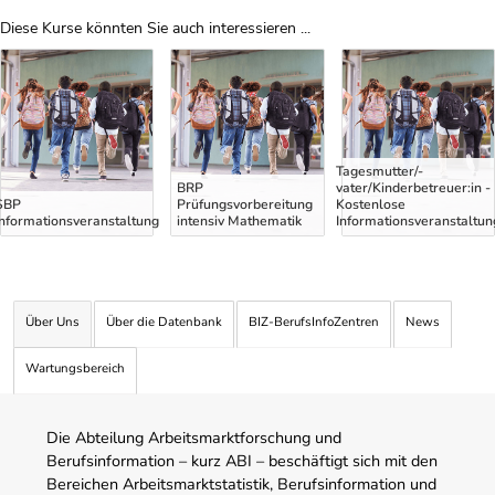
Diese Kurse könnten Sie auch interessieren ...
Uber Weiterbildungsvorschläge
Tagesmutter/-
BRP
vater/Kinderbetreuer:in -
SBP
Prüfungsvorbereitung
Kostenlose
Informationsveranstaltung
intensiv Mathematik
Informationsveranstaltun
Über Uns
Über die Datenbank
BIZ-BerufsInfoZentren
News
Wartungsbereich
Die Abteilung Arbeitsmarktforschung und
Berufsinformation – kurz ABI – beschäftigt sich mit den
Bereichen Arbeitsmarktstatistik, Berufsinformation und