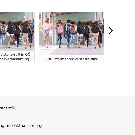
sistenzkraft in OÖ
ionsveranstaltung
SBP Informationsveranstaltung
SBP Informa
atistik,
ung und Aktualisierung