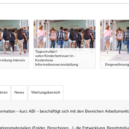
Tagesmutter/-
vater/Kinderbetreuer:in -
eitung intensiv
Kostenlose
Informationsveranstaltung
Eingewöhnung 
ntren
News
Wartungsbereich
mation – kurz ABI – beschäftigt sich mit den Bereichen Arbeitsmarktst
tionsmaterialien (Folder, Broschüren,…), die Entwicklung, Bereitstell