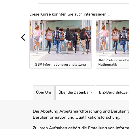
Diese Kurse könnten Sie auch interessieren ...
Uber Weiterbildungsvorschläge
BRP Prüfungsvorber
eranstaltung
SBP Informationsveranstaltung
Mathematik
Über Uns
Über die Datenbank
BIZ-BerufsInfoZe
Die Abteilung Arbeitsmarktforschung und Berufsinfor
Berufsinformation und Qualifikationsforschung.
Zu ihren Aufgaben gehört die Erstellung von Informa