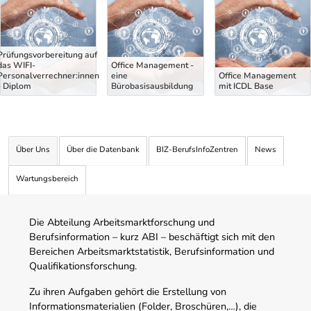
Prüfungsvorbereitung auf
das WIFI-
Office Management -
Personalverrechner:innen
eine
Office Management
- Diplom
Bürobasisausbildung
mit ICDL Base
Über Uns
Über die Datenbank
BIZ-BerufsInfoZentren
News
Wartungsbereich
Die Abteilung Arbeitsmarktforschung und
Berufsinformation – kurz ABI – beschäftigt sich mit den
Bereichen Arbeitsmarktstatistik, Berufsinformation und
Qualifikationsforschung.
Zu ihren Aufgaben gehört die Erstellung von
Informationsmaterialien (Folder, Broschüren,…), die