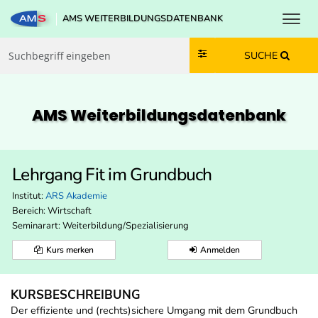
Toggl
AMS WEITERBILDUNGSDATENBANK
Zum Inhalt springen
Zum Navmenü springen
Zur Suche springen
Zur Footer springen
SUCHE
AMS Weiterbildungs­datenbank
Lehrgang Fit im Grundbuch
Institut:
ARS Akademie
Bereich:
Wirtschaft
Seminarart: Weiterbildung/Spezialisierung
Kurs merken
Anmelden
KURSBESCHREIBUNG
Der effiziente und (rechts)sichere Umgang mit dem Grundbuch