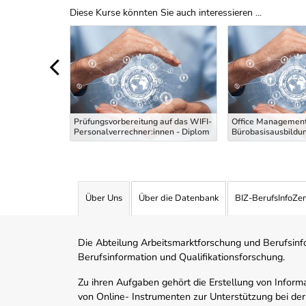
Diese Kurse könnten Sie auch interessieren ...
Uber Weiterbildungsvorschläge
 die
g Maler und
Prüfungsvorbereitung auf das WIFI-
Office Management
 Theoriekurs
Personalverrechner:innen - Diplom
Bürobasisausbildu
Über Uns
Über die Datenbank
BIZ-BerufsInfoZe
Die Abteilung Arbeitsmarktforschung und Berufsinfor
Berufsinformation und Qualifikationsforschung.
Zu ihren Aufgaben gehört die Erstellung von Informa
von Online- Instrumenten zur Unterstützung bei der