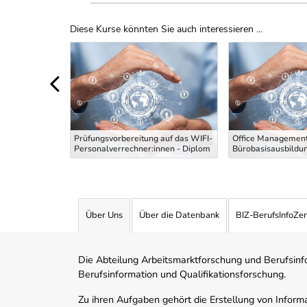
Diese Kurse könnten Sie auch interessieren ...
Uber Weiterbildungsvorschläge
 die
g Maler und
Prüfungsvorbereitung auf das WIFI-
Office Management
 Theoriekurs
Personalverrechner:innen - Diplom
Bürobasisausbildu
Über Uns
Über die Datenbank
BIZ-BerufsInfoZe
Die Abteilung Arbeitsmarktforschung und Berufsinfor
Berufsinformation und Qualifikationsforschung.
Zu ihren Aufgaben gehört die Erstellung von Informa