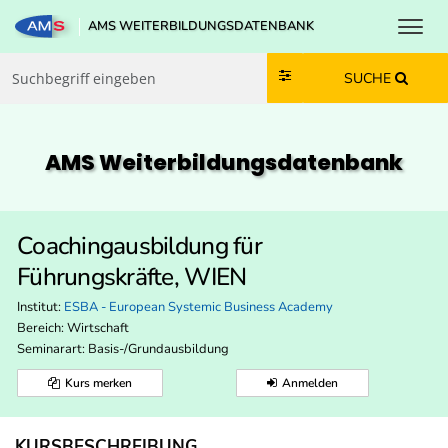
Toggl
AMS WEITERBILDUNGSDATENBANK
Zum Inhalt springen
Zum Navmenü springen
Zur Suche springen
Zur Footer springen
SUCHE
AMS Weiterbildungs­datenbank
Coachingausbildung für
Führungskräfte, WIEN
Institut:
ESBA - European Systemic Business Academy
Bereich:
Wirtschaft
Seminarart: Basis-/Grundausbildung
Kurs merken
Anmelden
KURSBESCHREIBUNG