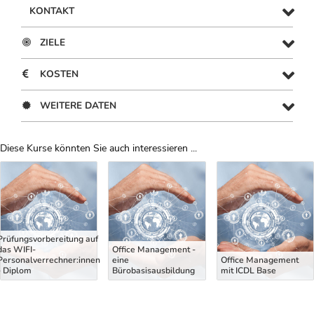
KONTAKT
ZIELE
KOSTEN
WEITERE DATEN
Diese Kurse könnten Sie auch interessieren ...
Uber Weiterbildungsvorschläge
Prüfungsvorbereitung auf
das WIFI-
Office Management -
Personalverrechner:innen
eine
Office Management
- Diplom
Bürobasisausbildung
mit ICDL Base