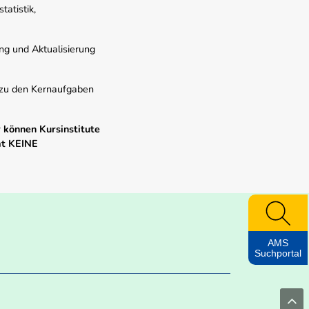
atistik,
ung und Aktualisierung
s zu den Kernaufgaben
 können Kursinstitute
mt KEINE
AMS
Suchportal