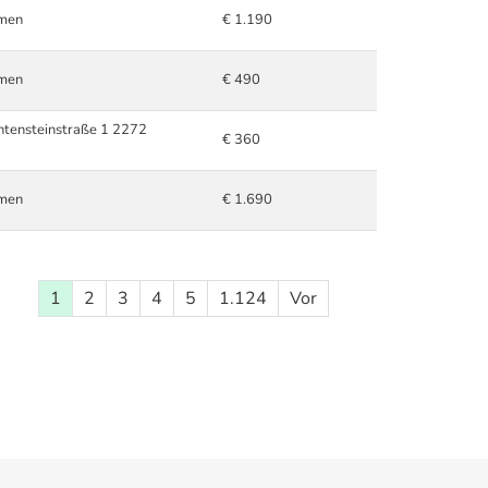
hmen
€ 1.190
hmen
€ 490
chtensteinstraße 1 2272
€ 360
hmen
€ 1.690
1
2
3
4
5
1.124
Vor